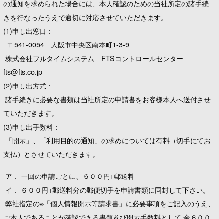
の通知を求められた場合には、本人確認のための当社所定の諸手続
きを行なったうえで適切に対応させていただきます。
(1)申し出窓口：
〒541-0054 大阪市中央区南本町1-3-9
株式会社フルタイムシステム FTSコントロールセンター
fts@fts.co.jp
(2)申し出方式：
諸手続きに必要な書類は当社所定の申請書をお客様本人へ送付させ
ていただきます。
(3)申し出手数料：
「開示」、「利用目的の通知」の求めについては有料（切手にてお
支払）とさせていただきます。
ア． 一回の申請ごとに、６００円+郵送料
イ． ６００円+郵送料分の郵便切手を申請書類に同封して下さい。
弊社指定の※「個人情報開示等請求書」に必要事項をご記入のうえ、
ご本人であることが確認できる書類及び開示手数料として 金６００