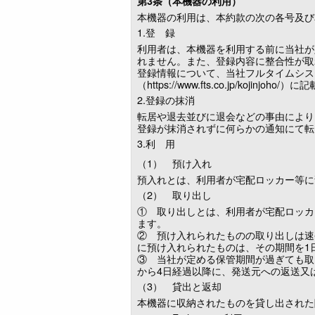
第3条（本機器の利用）
本機器の利用は、本約款の次の各号及び
1.登 録
利用者は、本機器を利用する前に当社が
れません。また、登録内容に整合性が取
登録情報について、当社フルタイムシス
（https://www.fts.co.jp/kojinjoho
2.登録の抹消
転居や退去並びに退会などの事由により
登録が抹消されずに何らかの通知にて転
3.利 用
（1） 預け入れ
預入れとは、利用者が宅配ロッカー等に
（2） 取り出し
① 取り出しとは、利用者が宅配ロッカ
ます。
② 預け入れられたものの取り出しは速
に預け入れられたものは、その期間を1
③ 当社が定める保管期間が過ぎても取
から4日経過以降に、発送元への返送又
（3） 貸出と返却
本機器に収納されたものを貸し出された