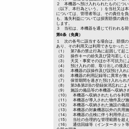
２ 本機器へ預け入れられたものについ
（以下、本行為という。）を当社又は本
については、管理者等は、その責任を負
も、逸失利益については損害賠償の責任
します。
３ 当社は、本機器を通じて行われる荷
第6条（免責）
１ 次の各号に該当する場合は、賠償の
あり、その利用又は利用できなかったこ
（1） 第7条の禁止行為に起因して起
（2） 操作キーの紛失及び貸与若しく
（3） 天災・事変そのほか不可抗力に
（4） 預け入れの前、取り出しの後及
（5） 本機器の誤操作及び誤預け入れ
（6） 本機器の利用記録等に異常が無
（7） 保管期間を過ぎた預け入れられ
（8） 第3条第2項の登録抹消忘れに
（9） 施設の備品等の本機器へ収納さ
（10） 本機器へ収納されたものを利
（11） 本機器が導入された物件及び
（12） 本機器へ収納された施設の備
（13） 本機器の対象機器以外の共用
（14） 本機器の点検に伴う利用停止
（15） 当社の合理的な管理範囲を超
（16） 通信回線等（インターネット
全部の漏洩