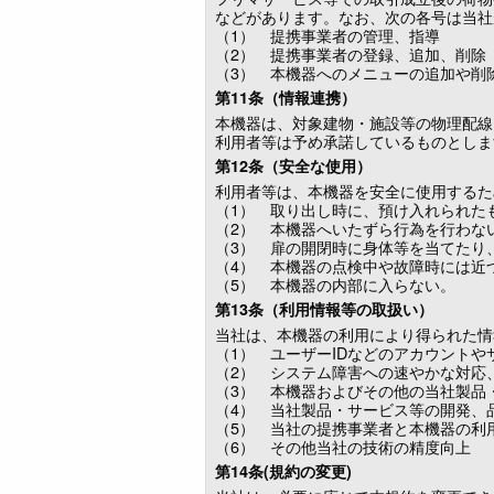
などがあります。なお、次の各号は当社
（1） 提携事業者の管理、指導
（2） 提携事業者の登録、追加、削除
（3） 本機器へのメニューの追加や削
第11条（情報連携）
本機器は、対象建物・施設等の物理配線
利用者等は予め承諾しているものとしま
第12条（安全な使用）
利用者等は、本機器を安全に使用するた
（1） 取り出し時に、預け入れられた
（2） 本機器へいたずら行為を行わな
（3） 扉の開閉時に身体等を当てたり
（4） 本機器の点検中や故障時には近
（5） 本機器の内部に入らない。
第13条（利用情報等の取扱い）
当社は、本機器の利用により得られた情
（1） ユーザーIDなどのアカウントや
（2） システム障害への速やかな対応
（3） 本機器およびその他の当社製品
（4） 当社製品・サービス等の開発、
（5） 当社の提携事業者と本機器の利
（6） その他当社の技術の精度向上
第14条(規約の変更)