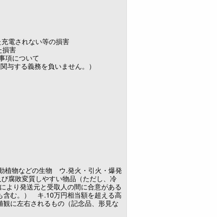
た充電されない等の損害
た損害
事項について
に関与する義務を負いません。）
.動植物などの生物 ウ.発火・引火・爆発
及び腐敗変質しやすい物品（ただし、冷
により発送元と受取人の間に合意がある
含む。） キ.10万円相当額を超える高
値観に左右されるもの（記念品、形見な