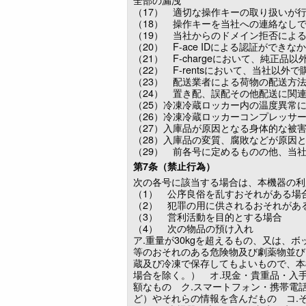
（17） 適切な操作キーの取り扱いが
（18） 操作キーを当社への連絡なし
（19） 当社からのドメイン拒否によ
（20） F-ace IDによる認証ができ
（21） F-chargeにおいて、純
（22） F-rentsにおいて、当社
（23） 配送業者による荷物の配送方
（24） 置き配、誤配その他配送に関
（25）冷凍冷蔵ロッカー内の温度異常
（26）冷凍冷蔵ロッカーコンプレッサ
（27）入庫品が原因となる身体的な被
（28）入庫品の変質、腐敗などが原因
（29） 前各号に定めるものの他、当
第7条（禁止行為）
次の各号に該当する場合は、本機器の利
（1） 公序良俗を乱すおそれがある場
（2） 犯罪の用に供されるおそれがあ
（3） 営利活動を目的とする場合
（4） 次の物品の預け入れ
ア.重量が30kgを超えるもの、又は、
等のおそれのある危険物及び劇薬物並び
蔵及び冷凍で保存してもよいもので、本
場合を除く。） オ.現金・貴重品・入
額なもの ク.スマートフォン・携帯電
ど）やそれらの情報を含んだもの コ.