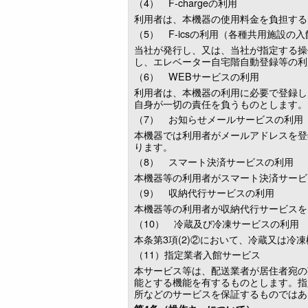
（4） F-chargeの利用
利用者は、本機器の使用料金を負担する
（5） F-icsの利用（各種共用施設の
当社が発行し、又は、当社が指定する操作
し、エレベーター自宅階自動登録等の利
（6） WEBサービスの利用
利用者は、本機器の利用に必要で登録し
自身が一切の責任を負うものとします。
（7） お知らせメールサービスの利用
本機器では利用者がメールアドレスを登
ります。
（8） スマート決済サービスの利用
本機器等の利用者がスマート決済サービ
（9） 収納代行サービスの利用
本機器等の利用者が収納代行サービスを
（10） 冷蔵及び冷凍サービスの利用
本条第3項(2)②において、冷蔵又は
（11）指定業者入館サービス
本サービス等は、配送業者が居住者宛の
能とする機能を有するものとします。指
所などのサービスを保証するものではあ