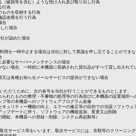
る（破損等を含む）ような預け入れ及び取り出し行為
る行為
のものを収納する行為
施設改廃を行う行為
場合
用した場合
当社が認めた場合
利用を一時中止する場合は当社に対して異議を申し立てることができな
合
に必要なサーバーメンテナンスの場合
がない場合、一時的に本機器に収納された貸出品がすべて貸し出されて
用又は各種お知らせメールサービスの提供ができない場合
いただくために、次の各号を当社が行うことができるものとします。
れられたものの整理・不審物の処理等の行為並びに本機器の設置場所へ
ップ等の本機器へのソフトウェアプログラム改修
セキュリティー機能の向上、エラーの修正等の目的での当該ソフトウェ
アップデートに伴う、ソフトウェアの機能追加、変更又は削除
の開錠、本機器への登録・削除、システム再起動等）
取次サービス等をいいます。取次サービスには、衣類等のクリーニング
発送依頼