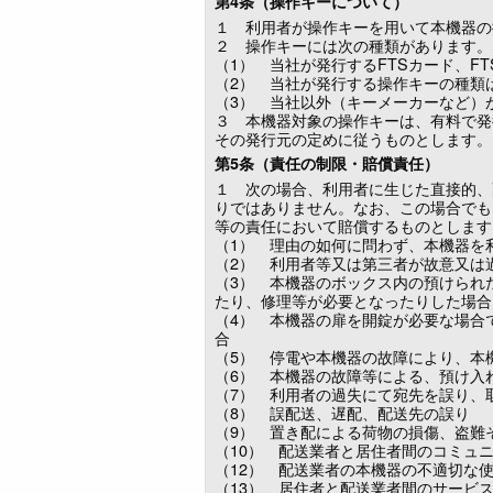
第4条（操作キーについて）
１ 利用者が操作キーを用いて本機器の
２ 操作キーには次の種類があります。
（1） 当社が発行するFTSカード、FTS 
（2） 当社が発行する操作キーの種類
（3） 当社以外（キーメーカーなど）
３ 本機器対象の操作キーは、有料で発
その発行元の定めに従うものとします。
第5条（責任の制限・賠償責任）
１ 次の場合、利用者に生じた直接的、
りではありません。なお、この場合でも
等の責任において賠償するものとします
（1） 理由の如何に問わず、本機器を
（2） 利用者等又は第三者が故意又は
（3） 本機器のボックス内の預けられ
たり、修理等が必要となったりした場合
（4） 本機器の扉を開錠が必要な場合
合
（5） 停電や本機器の故障により、本
（6） 本機器の故障等による、預け入
（7） 利用者の過失にて宛先を誤り、
（8） 誤配送、遅配、配送先の誤り
（9） 置き配による荷物の損傷、盗難
（10） 配送業者と居住者間のコミュ
（12） 配送業者の本機器の不適切な
（13） 居住者と配送業者間のサービ