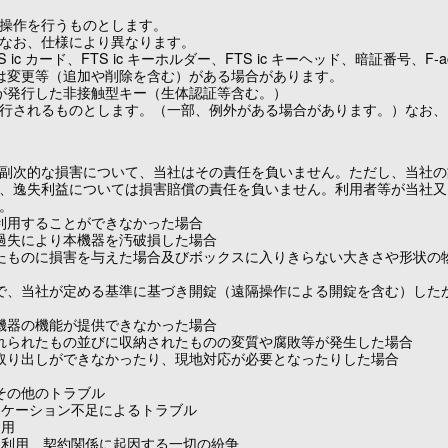
操作を行うものとします。
なお、仕様により異なります。
ic カード、FTS ic キーホルダー、FTS ic キーヘッド、暗証番号、F-
は変更等（追加や削除を含む）がある場合があります。
が発行した非接触型キー（生体認証等含む。）
行されるものとします。（一部、例外がある場合があります。）なお、
副次的な損害について、当社はその責任を負いません。ただし、当社の
、逸失利益については損害賠償の責任を負いません。利用者等が当社又
。
利用することができなかった場合
過失により本機器を汚破損した場合
たものに損害を与えた場合及びボックスに入りきらない大きさや形状の
で、当社が定める基準に基づき開錠（遠隔操作による開錠を含む）した
機器の機能が提供できなかった場合
れられたもの並びに収納されたものの変質や腐敗等が発生した場合
取り出しができなかったり、現地対応が必要となったりした場合
その他のトラブル
ニケーション不足によるトラブル
使用
ス利用、契約関係に起因する一切の紛争