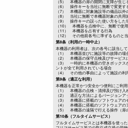
（5） 本機器の扉の開閉に支障が生じ
（6） 操作キーを当社に無断で変更す
（7） 本機器に対象施設等の備品以外
（8） 当社に無断で本機器対象の共用
（9） 操作キーの誤った使い方をした
（10） 本機器を点検中に、無断で使
（11） 本機器を占有する行為
（12） その他前各号に準ずるものと
第8条（利用の一時中止）
本機器の利用者は、次の各号に該当して
（1） 本機器並びに施設等の故障の場
（2） 本機器の保守点検及びサービス
（3） 一時的に本機器の空きボックス
ントが全て利用されている場合
（4） その他の事由によって施設の利
第9条（適正な利用）
本機器を正常かつ安全かつ便利にご利用
（1） 本機器の点検・清掃及び預け入
（2） 適正な方法によるバージョンア
（3） 本機器に搭載のソフトウェアの
（4） 本機器に搭載のソフトウェアの
（5） 本機器の遠隔で行える操作（扉
第10条（フルタイムサービス）
フルタイムサービスとは本機器を使った
フリマサービス等での取引成立後の荷物