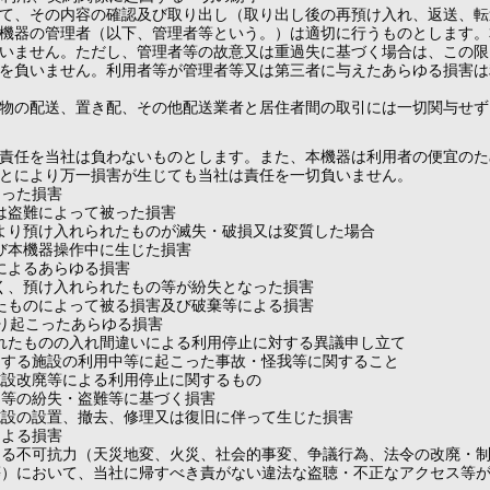
て、その内容の確認及び取り出し（取り出し後の再預け入れ、返送、転
機器の管理者（以下、管理者等という。）は適切に行うものとします。
いません。ただし、管理者等の故意又は重過失に基づく場合は、この限
を負いません。利用者等が管理者等又は第三者に与えたあらゆる損害は
物の配送、置き配、その他配送業者と居住者間の取引には一切関与せず
責任を当社は負わないものとします。また、本機器は利用者の便宜のた
とにより万一損害が生じても当社は責任を一切負いません。
こった損害
は盗難によって被った損害
より預け入れられたものが滅失・破損又は変質した場合
び本機器操作中に生じた損害
によるあらゆる損害
く、預け入れられたもの等が紛失となった損害
たものによって被る損害及び破棄等による損害
より起こったあらゆる損害
れたものの入れ間違いによる利用停止に対する異議申し立て
用する施設の利用中等に起こった事故・怪我等に関すること
施設改廃等による利用停止に関するもの
品等の紛失・盗難等に基づく損害
施設の設置、撤去、修理又は復旧に伴って生じた損害
による損害
える不可抗力（天災地変、火災、社会的事変、争議行為、法令の改廃・
等）において、当社に帰すべき責がない違法な盗聴・不正なアクセス等