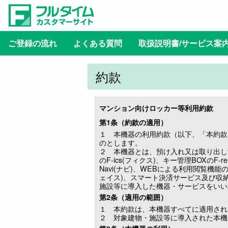
ご登録の流れ
よくある質問
取扱説明書/サービス案
約款
マンション向けロッカー等利用約款
第1条（約款の適用）
１ 本機器の利用約款（以下、「本約款
のとします。
２ 本機器とは、預け入れ又は取り出し
のF-ics(フィクス)、キー管理BOXのF-r
Navi(ナビ)、WEBによる利用閲覧機能の
ェイス)、スマート決済サービス及び収
施設等に導入した機器・サービスをいい
第2条（適用の範囲）
１ 本約款は、本機器すべてに適用され
２ 対象建物・施設等に導入された本機