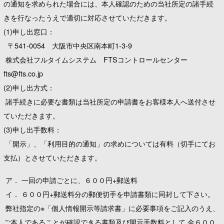
の通知を求められた場合には、本人確認のための当社所定の諸手続
きを行なったうえで適切に対応させていただきます。
(1)申し出窓口：
〒541-0054 大阪市中央区南本町1-3-9
株式会社フルタイムシステム FTSコントロールセンター
fts@fts.co.jp
(2)申し出方式：
諸手続きに必要な書類は当社所定の申請書をお客様本人へ送付させ
ていただきます。
(3)申し出手数料：
「開示」、「利用目的の通知」の求めについては有料（切手にてお
支払）とさせていただきます。
ア． 一回の申請ごとに、６００円+郵送料
イ． ６００円+郵送料分の郵便切手を申請書類に同封して下さい。
弊社指定の※「個人情報開示等請求書」に必要事項をご記入のうえ、
ご本人であることが確認できる書類及び開示手数料として 金６００